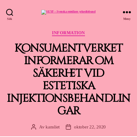
SEYF
Sök
Meny
-
Svenska
estetikers
Kategorier
yrkesförbund
INFORMATION
Konsumentverket
informerar om
säkerhet vid
estetiska
injektionsbehandlin
gar
Av
kansliet
oktober 22, 2020
Inläggsförfattare
Inläggsdatum