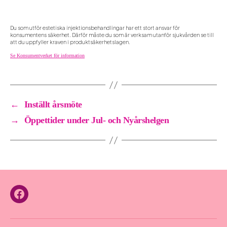
Du som utför estetiska injektionsbehandlingar har ett stort ansvar för
konsumentens säkerhet. Därför måste du som är verksam utanför sjukvården se till
att du uppfyller kraven i produktsäkerhetslagen.
Se Konsumentverket för information
←
Inställt årsmöte
→
Öppettider under Jul- och Nyårshelgen
Facebook