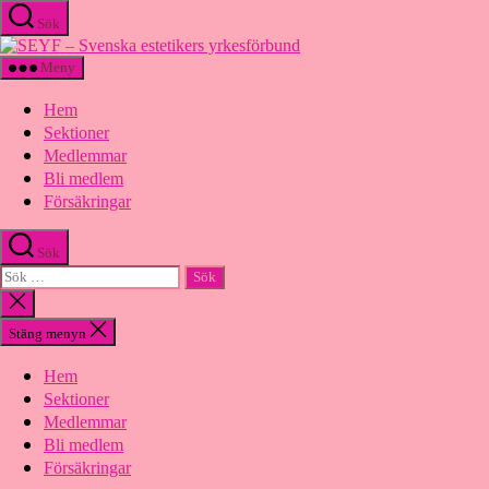
Hoppa
Sök
till
SEYF
innehåll
-
Meny
Svenska
estetikers
Hem
yrkesförbund
Sektioner
Medlemmar
Bli medlem
Försäkringar
Sök
Sök
efter:
Stäng
sökningen
Stäng menyn
Hem
Sektioner
Medlemmar
Bli medlem
Försäkringar