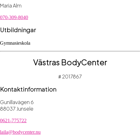
Maria Alm
070-309-8040
Utbildningar
Gymnasieskola
Västras BodyCenter
2017867
#
Kontaktinformation
Gunillavägen 6
88037 Junsele
0621-775722
laila@bodycenter.nu