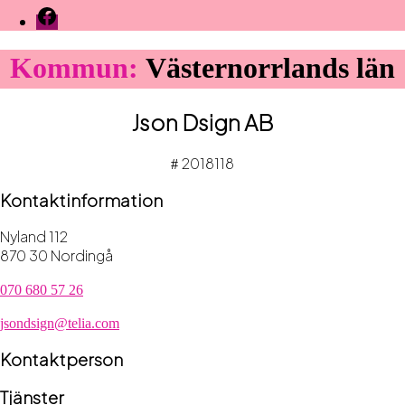
Facebook
Kommun:
Västernorrlands län
Json Dsign AB
2018118
#
Kontaktinformation
Nyland 112
870 30 Nordingå
070 680 57 26
jsondsign@telia.com
Kontaktperson
Tjänster