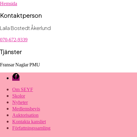
Hemsida
Kontaktperson
Laila Bostedt Åkerlund
070-672-9339
Tjänster
Fransar
Naglar
PMU
Facebook
Om SEYF
Skolor
Nyheter
Medlemsbevis
Auktorisation
Kontakta kansliet
Författningssamling