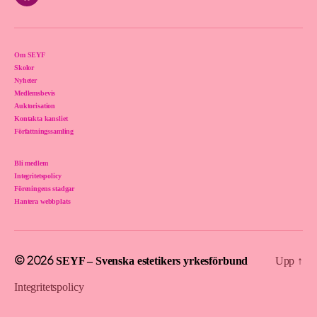
Om SEYF
Skolor
Nyheter
Medlemsbevis
Auktorisation
Kontakta kansliet
Författningssamling
Bli medlem
Integritetspolicy
Föreningens stadgar
Hantera webbplats
© 2026
SEYF – Svenska estetikers yrkesförbund
Upp
↑
Integritetspolicy