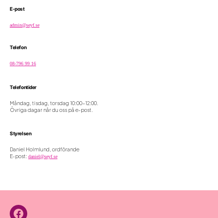
E-post
admin@seyf.se
Telefon
08-796 99 16
Telefontider
Måndag, tisdag, torsdag 10:00-12:00.
Övriga dagar når du oss på e-post.
Styrelsen
Daniel Holmlund, ordförande
E-post:
daniel@seyf.se
Facebook