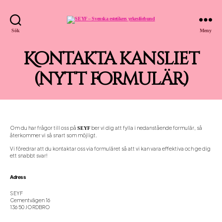
SEYF
Sök
Meny
-
Svenska
estetikers
yrkesförbund
Kontakta kansliet
(nytt formulär)
Om du har frågor till oss på
ber vi dig att fylla i nedanstående formulär, så
SEYF
återkommer vi så snart som möjligt.
Vi föredrar att du kontaktar oss via formuläret så att vi kan vara effektiva och ge dig
ett snabbt svar!
Adress
SEYF
Cementvägen 16
136 50 JORDBRO