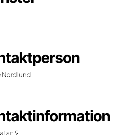
ntaktperson
e Nordlund
ntaktinformation
atan 9