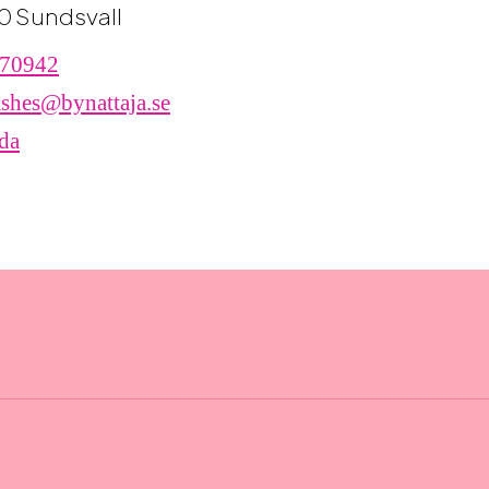
0 Sundsvall
70942
shes@bynattaja.se
da