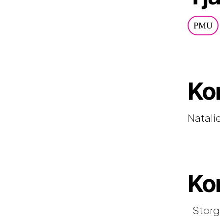
PMU
Ko
Natali
Ko
Storg