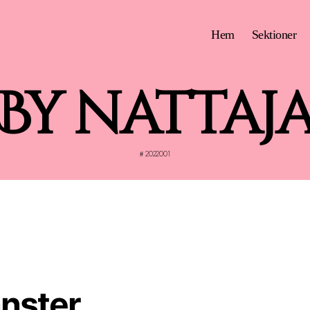
Hem
Sektioner
By nattaj
2022001
#
änster