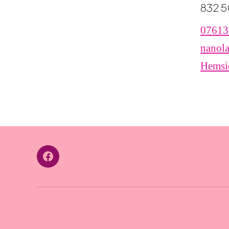
832 5
07613
nanola
Hemsi
Facebook