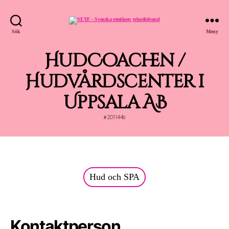
SEYF
Sök
Meny
-
Svenska
estetikers
yrkesförbund
HudCoachen /
Hudvårdscenter i
Uppsala AB
2011446
#
Hud och SPA
Kontaktperson