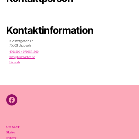
Kontaktinformation
Klostergatan 19
753 21 Uppsala
4701500 / 0709571500
info@hudcoachen.se
Hemsida
Facebook
Om SEYF
Skolor
Nyheter