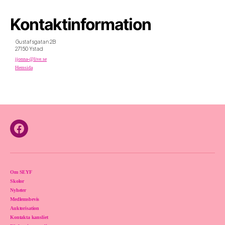
Kontaktinformation
Gustafsgatan 2B
27150 Ystad
jjonna-@live.se
Hemsida
Facebook
Om SEYF
Skolor
Nyheter
Medlemsbevis
Auktorisation
Kontakta kansliet