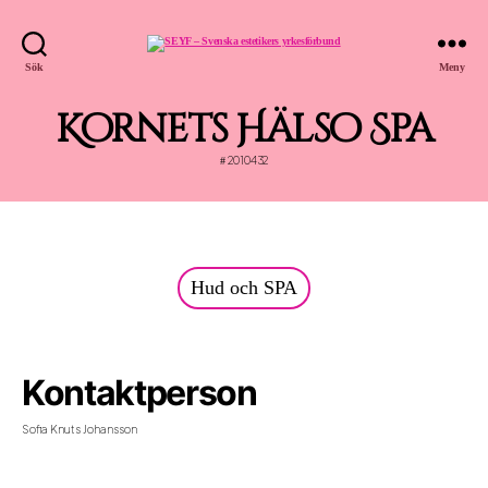
SEYF
Sök
Meny
-
Svenska
estetikers
yrkesförbund
Kornets Hälso Spa
2010432
#
Hud och SPA
Kontaktperson
Sofia Knuts Johansson