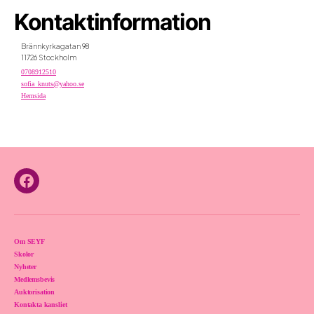
Kontaktinformation
Brännkyrkagatan 98
11726 Stockholm
0708912510
sofia_knuts@yahoo.se
Hemsida
Facebook
Om SEYF
Skolor
Nyheter
Medlemsbevis
Auktorisation
Kontakta kansliet