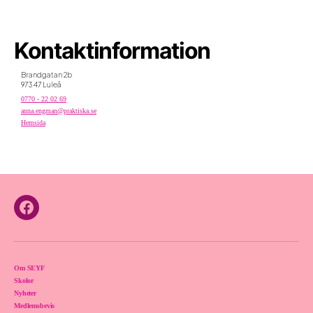
Kontaktinformation
Brandgatan 2b
973 47 Luleå
0770 - 22 02 69
anna.engman@praktiska.se
Hemsida
Facebook
Om SEYF
Skolor
Nyheter
Medlemsbevis