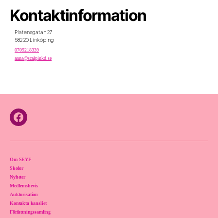
Kontaktinformation
Platensgatan 27
582 20 Linköping
0709218339
anna@scalpinkd.se
Facebook
Om SEYF
Skolor
Nyheter
Medlemsbevis
Auktorisation
Kontakta kansliet
Författningssamling