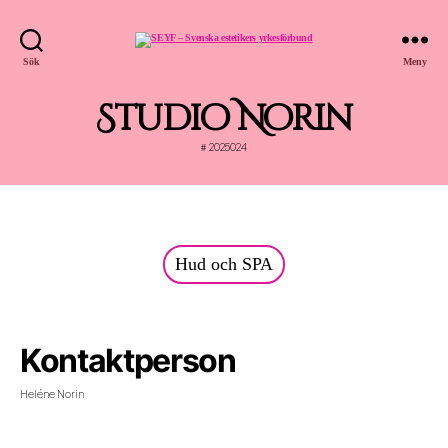
SEYF
Sök
Meny
-
Svenska
estetikers
yrkesförbund
Studio Norin
2025024
#
Hud och SPA
Kontaktperson
Heléne Norin