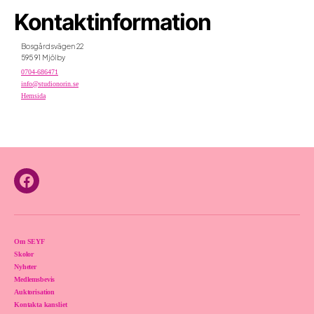
Kontaktinformation
Bosgårdsvägen 22
595 91 Mjölby
0704-686471
info@studionorin.se
Hemsida
Facebook
Om SEYF
Skolor
Nyheter
Medlemsbevis
Auktorisation
Kontakta kansliet