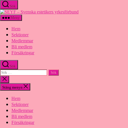
Hoppa
Sök
till
SEYF
innehåll
-
Meny
Svenska
estetikers
Hem
yrkesförbund
Sektioner
Medlemmar
Bli medlem
Försäkringar
Sök
Sök
efter:
Stäng
sökningen
Stäng menyn
Hem
Sektioner
Medlemmar
Bli medlem
Försäkringar