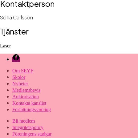
Kontaktperson
Sofia Carlsson
Tjänster
Laser
Facebook
Om SEYF
Skolor
Nyheter
Medlemsbevis
Auktorisation
Kontakta kansliet
Författningssamling
Bli medlem
Integritetspolicy
Föreningens stadgar