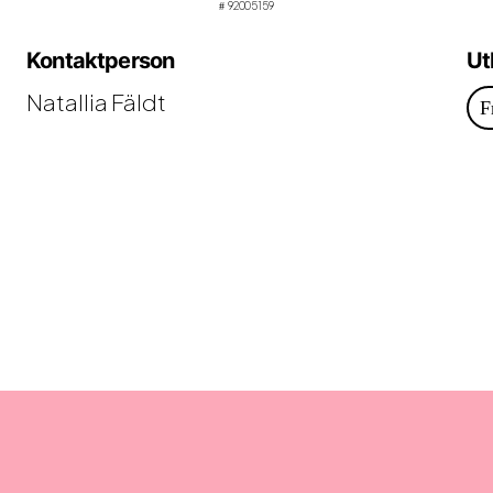
92005159
#
Kontaktperson
Ut
Natallia Fäldt
F