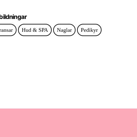
bildningar
ransar
Hud & SPA
Naglar
Pedikyr