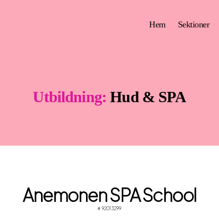
Hem
Sektioner
Utbildning:
Hud & SPA
Anemonen SPA School
92013299
#