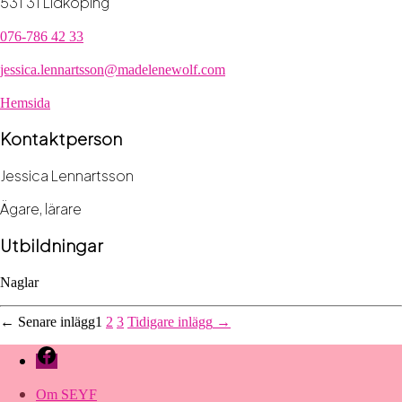
531 31 Lidköping
076-786 42 33
jessica.lennartsson@madelenewolf.com
Hemsida
Kontaktperson
Jessica Lennartsson
Ägare, lärare
Utbildningar
Naglar
Sidnumrering
←
Senare
inlägg
1
2
3
Tidigare
inlägg
→
för
Facebook
inlägg
Om SEYF