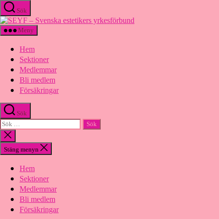
Hoppa
Sök
till
SEYF
innehåll
-
Meny
Svenska
estetikers
Hem
yrkesförbund
Sektioner
Medlemmar
Bli medlem
Försäkringar
Sök
Sök
efter:
Stäng
sökningen
Stäng menyn
Hem
Sektioner
Medlemmar
Bli medlem
Försäkringar