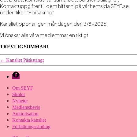
Kontaktuppgifter till dem hittar ni på vår hemsida SEYF.se
under fliken ”Försäkring”
Kansliet öppnar igen måndagen den 3/8-2026.
Vi önskar alla våra medlemmar en riktigt
TREVLIG
SOMMAR!
←
Kansliet Påskstängt
Facebook
Om SEYF
Skolor
Nyheter
Medlemsbevis
Auktorisation
Kontakta kansliet
Författningssamling