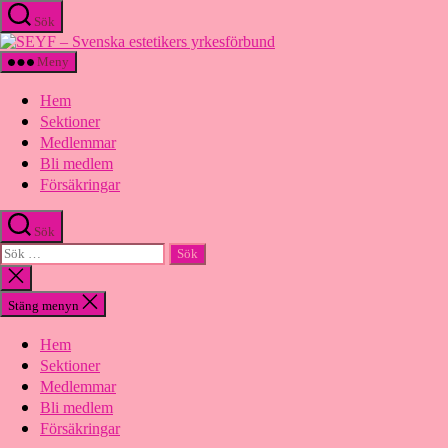
Hoppa
Sök
till
SEYF
innehåll
-
Meny
Svenska
estetikers
Hem
yrkesförbund
Sektioner
Medlemmar
Bli medlem
Försäkringar
Sök
Sök
efter:
Stäng
sökningen
Stäng menyn
Hem
Sektioner
Medlemmar
Bli medlem
Försäkringar