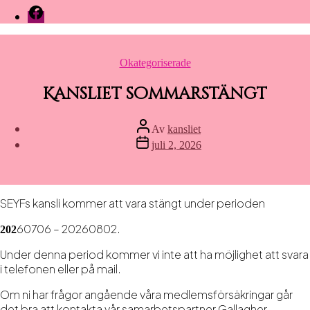
Facebook
Kategorier
Okategoriserade
Kansliet sommarstängt
Inläggsförfattare
Av
kansliet
Inläggsdatum
juli 2, 2026
SEYFs kansli kommer att vara stängt under perioden
60706 – 20260802.
202
Under denna period kommer vi inte att ha möjlighet att svara
i telefonen eller på mail.
Om ni har frågor angående våra medlemsförsäkringar går
det bra att kontakta vår samarbetspartner Gallagher.